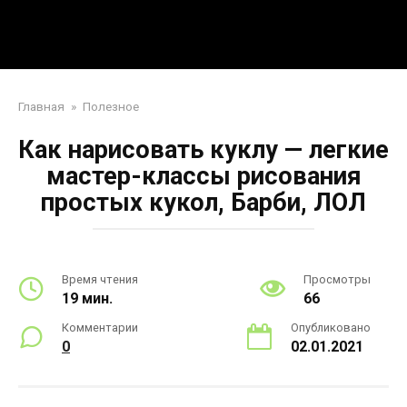
Перейти
Mpei39.ru
к
контенту
Поделки своими руками
Главная
»
Полезное
Как нарисовать куклу — легкие
мастер-классы рисования
простых кукол, Барби, ЛОЛ
Время чтения
Просмотры
19 мин.
66
Комментарии
Опубликовано
0
02.01.2021