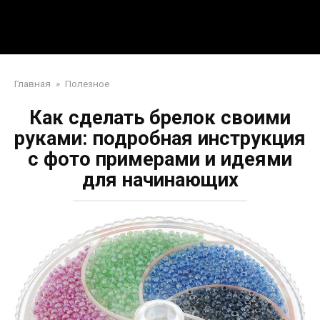
Перейти
Mpei39.ru
к
контенту
Поделки своими руками
Главная
»
Полезное
Как сделать брелок своими
руками: подробная инструкция
с фото примерами и идеями
для начинающих