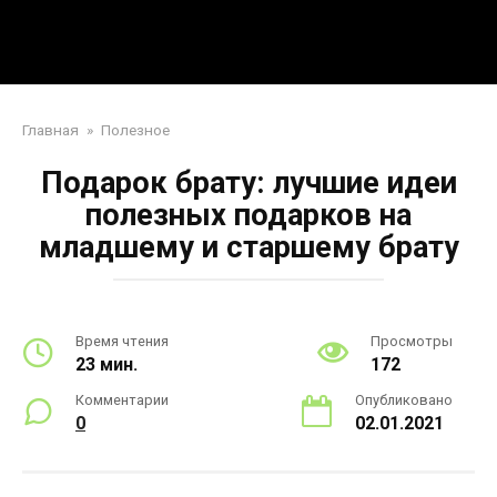
Перейти
Mpei39.ru
к
контенту
Поделки своими руками
Главная
»
Полезное
Подарок брату: лучшие идеи
полезных подарков на
младшему и старшему брату
Время чтения
Просмотры
23 мин.
172
Комментарии
Опубликовано
0
02.01.2021