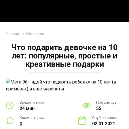
Перейти
Mpei39.ru
к
контенту
Поделки своими руками
Главная
»
Полезное
Что подарить девочке на 10
лет: популярные, простые и
креативные подарки
Время чтения
Просмотры
24 мин.
55
Комментарии
Опубликовано
0
02.01.2021