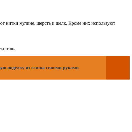
ют нитки мулине, шерсть и шелк. Кроме них используют
кстиль.
вую поделку из глины своими руками