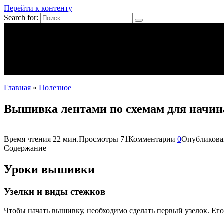
Перейти к контенту
Search for:
Mpei39.ru
Поделки своими руками
Полезное
Новости
Главная
»
Полезное
Вышивка лентами по схемам для начин
Время чтения
22 мин.
Просмотры
71
Комментарии
0
Опубликова
Содержание
Уроки вышивки
Узелки и виды стежков
Чтобы начать вышивку, необходимо сделать первый узелок. Ег