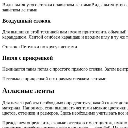
Виды вытянутого стежка с завитком лентамиВиды вытянутого 
завитком лентами
Воздушный стежок
Для вышивки этой техникой вам нужно приготовить обычный к
карандашом. Лентой огибаем карандаш и вводим иглу в ту же 
Стежок «Петельки по кругу» лентами
Петля с прикрепкой
Начинается такая петля с простого прямого стежка. Затем цен
Петелька с прикрепкой и с прямым стежком лентами
Атласные ленты
Для начала работы необходимо определиться, какой сюжет долж
материал. Например, если вышивать лентами мелкие цветочки,
цветов, оттенков и размеров. Здесь необходимо учитывать все 
Прежде чем определить, сколько оттенков имеет цветок, нужн
например, незабудка имеет всего один цвет — голубой. На само