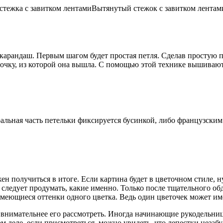
стежка с завитком лентами
Вытянутый стежок с завитком лентам
арандаш. Первым шагом будет простая петля. Сделав простую п
точку, из которой она вышла. С помощью этой технике вышивают
тральная часть петельки фиксируется бусинкой, либо французск
ен получиться в итоге. Если картина будет в цветочном стиле, 
 следует продумать, какие именно. Только после тщательного 
имеющиеся оттенки одного цветка. Ведь один цветочек может име
о внимательнее его рассмотреть. Иногда начинающие рукодельни
м деле, если присмотреться, можно увидеть, что лепестки незабу