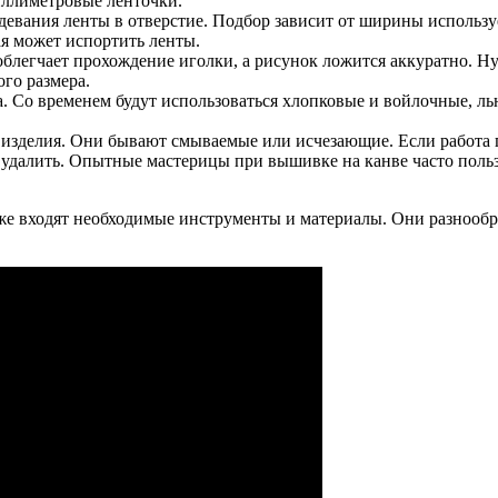
иллиметровые ленточки.
евания ленты в отверстие. Подбор зависит от ширины использу
ая может испортить ленты.
блегчает прохождение иголки, а рисунок ложится аккуратно. Ну
го размера.
 Со временем будут использоваться хлопковые и войлочные, ль
 изделия. Они бывают смываемые или исчезающие. Если работа 
 удалить. Опытные мастерицы при вышивке на канве часто поль
же входят необходимые инструменты и материалы. Они разнообра