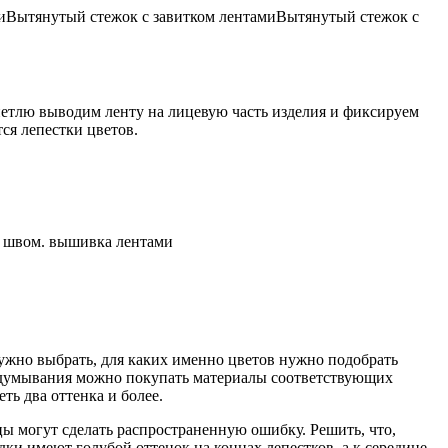
иВытянутый стежок с завитком лентами
Вытянутый стежок с
етлю выводим ленту на лицевую часть изделия и фиксируем
ся лепестки цветов.
им швом. вышивка лентами
нужно выбрать, для каких именно цветов нужно подобрать
обдумывания можно покупать материалы соответствующих
ть два оттенка и более.
цы могут сделать распространенную ошибку. Решить, что,
дки имеют голубой оттенок на концах лепестков, а к середине