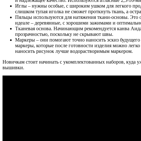
и надлежащее качество. Используются атласные 2,5-16-м
Иглы – нужны особые, с широким ушком для легкого прод
слишком тупая иголка не сможет проткнуть ткань, а остр
Пяльцы используются для натяжения ткани-основы. Это о
идеале – деревянные, с хорошими зажимами и оптимально
Тканевая основа. Начинающим рекомендуется канва Аида.
прозрачностью, поскольку не скрывают швы.
Маркеры – они помогают точно наносить эскиз будущего
маркеры, которые после готовности изделия можно легко
наносить рисунок лучше водорастворимым маркером.
Новичкам стоит начинать с укомплектованных наборов, куда у
вышивки.