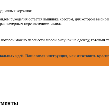
аздничных корзинок.
идом рукоделия остается вышивка крестом, для которой выбира
 равномерным переплетением, льном.
которой можно перенести любой рисунок на одежду, готовый те
нальных идей. Пошаговая инструкция, как изготовить краси
ументы