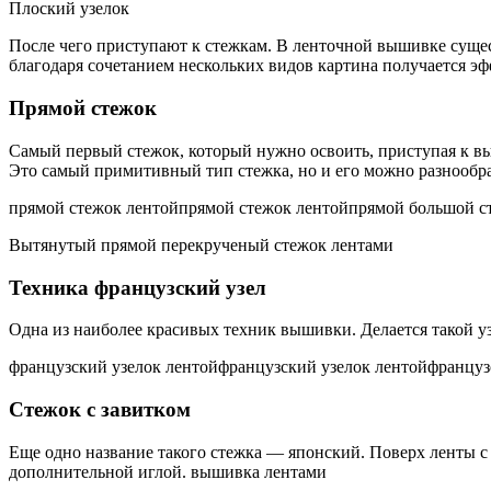
Плоский узелок
После чего приступают к стежкам. В ленточной вышивке сущест
благодаря сочетанием нескольких видов картина получается э
Прямой стежок
Самый первый стежок, который нужно освоить, приступая к выш
Это самый примитивный тип стежка, но и его можно разнообраз
прямой стежок лентойпрямой стежок лентой
прямой большой с
Вытянутый прямой перекрученый стежок лентами
Техника французский узел
Одна из наиболее красивых техник вышивки. Делается такой уз
французский узелок лентойфранцузский узелок лентой
француз
Стежок с завитком
Еще одно название такого стежка — японский. Поверх ленты с
дополнительной иглой. вышивка лентами