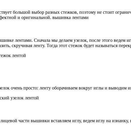
вует большой выбор разных стежков, поэтому не стоит ограничив
ффектной и оригинальной. вышивка лентами
ивке лентами. Сначала мы делаем узелок, после этого ведем иг
ить, скручивая ленту. Тогда этот стежок будет называться пере
тежок лентой
елок очень просто: ленту оборачиваем вокруг иглы и выводим иг
ский узелок лентой
 лицевой части вышивки вставляем иглу, ведем иглу на изнанку