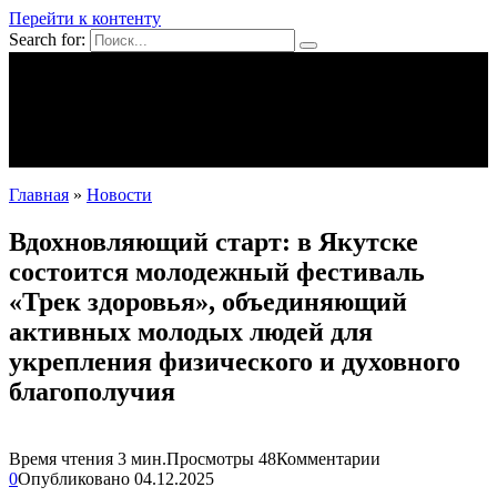
Перейти к контенту
Search for:
Mpei39.ru
Поделки своими руками
Полезное
Новости
Главная
»
Новости
Вдохновляющий старт: в Якутске
состоится молодежный фестиваль
«Трек здоровья», объединяющий
активных молодых людей для
укрепления физического и духовного
благополучия
Время чтения
3 мин.
Просмотры
48
Комментарии
0
Опубликовано
04.12.2025