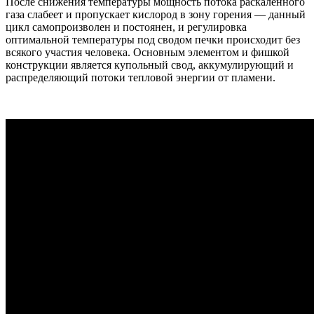
После снижения температуры мощность потока раскаленного
газа слабеет и пропускает кислород в зону горения — данный
цикл самопроизволен и постоянен, и регулировка
оптимальной температуры под сводом печки происходит без
всякого участия человека. Основным элементом и фишкой
конструкции является купольный свод, аккумулирующий и
распределяющий потоки тепловой энергии от пламени.