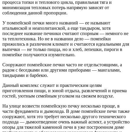
процесса топки и теплового цикла, правильная тяга и
минимизация тепловых потерь напрямую зависят от
соблюдения данной пропорции.
У помпейской печки много названий — ее называют
итальянской и неаполитанской, а еще тандыром, хотя
последнее название печники считают спорным — немного не
та теплотехника. Но не в названии дело — помпейки
прижились в различном климате и считаются идеальными для
выпечки — не только пицца, но и хлеб, лепешки, пироги в
помпейке получаются изумительно.
Сооружают помпейские печки часто не отдельстоящими, а
радом с беседками или другими приборами — мангалами,
тандырами и барбекю.
Данный комплекс служит и практическим целям
приготовления пищи, и зоной отдыха, развлечений и приема
гостей, уютным семейным уголком на свежем воздухе.
На улице возвести помпейскую печку несколько проще, в
части фундамента и дымохода. В доме помпейские печи также
сооружают, хотя это требует несколько другого технического
подхода — дымоотведение очень важный аспект, а устройство
опоры для тяжелой каменной печи в уже построенном доме