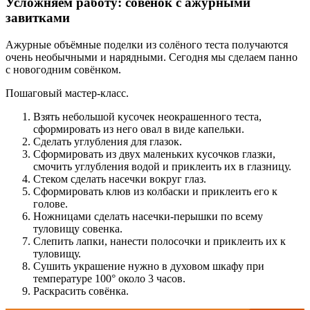
Усложняем работу: совёнок с ажурными
завитками
Ажурные объёмные поделки из солёного теста получаются
очень необычными и нарядными. Сегодня мы сделаем панно
с новогодним совёнком.
Пошаговый мастер-класс.
Взять небольшой кусочек неокрашенного теста,
сформировать из него овал в виде капельки.
Сделать углубления для глазок.
Сформировать из двух маленьких кусочков глазки,
смочить углубления водой и приклеить их в глазницу.
Стеком сделать насечки вокруг глаз.
Сформировать клюв из колбаски и приклеить его к
голове.
Ножницами сделать насечки-перышки по всему
туловищу совенка.
Слепить лапки, нанести полосочки и приклеить их к
туловищу.
Сушить украшение нужно в духовом шкафу при
температуре 100° около 3 часов.
Раскрасить совёнка.