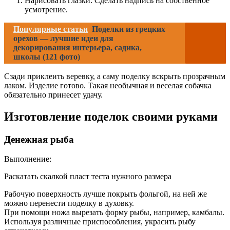
Нарисовать глазки. Сделать надпись на собственное
усмотрение.
Популярные статьи
Поделки из грецких
орехов — лучшие идеи для
декорирования интерьера, садика,
школы (121 фото)
Сзади приклеить веревку, а саму поделку вскрыть прозрачным
лаком. Изделие готово. Такая необычная и веселая собачка
обязательно принесет удачу.
Изготовление поделок своими руками
Денежная рыба
Выполнение:
Раскатать скалкой пласт теста нужного размера
Рабочую поверхность лучше покрыть фольгой, на ней же
можно перенести поделку в духовку.
При помощи ножа вырезать форму рыбы, например, камбалы.
Используя различные приспособления, украсить рыбу