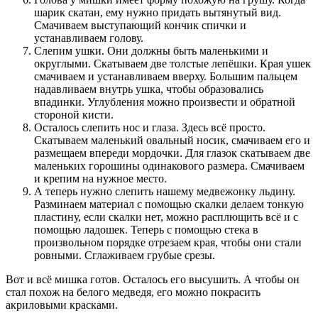
шарик скатан, ему нужно придать вытянутый вид.
Смачиваем выступающий кончик спички и
устанавливаем голову.
Слепим ушки. Они должны быть маленькими и
округлыми. Скатываем две толстые лепёшки. Края ушек
смачиваем и устанавливаем вверху. Большим пальцем
надавливаем внутрь ушка, чтобы образовались
впадинки. Углубления можно произвести и обратной
стороной кисти.
Осталось слепить нос и глаза. Здесь всё просто.
Скатываем маленький овальный носик, смачиваем его и
размещаем впереди мордочки. Для глазок скатываем две
маленьких горошины одинакового размера. Смачиваем
и крепим на нужное место.
А теперь нужно слепить нашему медвежонку льдину.
Разминаем материал с помощью скалки делаем тонкую
пластину, если скалки нет, можно расплющить всё и с
помощью ладошек. Теперь с помощью стека в
произвольном порядке отрезаем края, чтобы они стали
ровными. Сглаживаем грубые срезы.
Вот и всё мишка готов. Осталось его высушить. А чтобы он
стал похож на белого медведя, его можно покрасить
акриловыми красками.