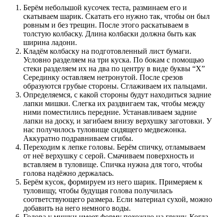
Берём небольшой кусочек теста, разминаем его и
скатываем шарик. Скатать его нужно так, чтобы он был
ровным и без трещин. После этого раскатываем в
толстую колбаску. Длина колбаски должна быть как
ширина ладони.
Кладём колбаску на подготовленный лист бумаги.
Условно разделяем на три куска. По бокам с помощью
стеки разделяем их на два по центру в виде буквы “Х”
Серединку оставляем нетронутой. После срезов
образуются грубые стороны. Сглаживаем их пальцами.
Определяемся, с какой стороны будут находиться задние
лапки мишки. Слегка их раздвигаем так, чтобы между
ними поместились передние. Устанавливаем задние
лапки на доску, и загибаем внизу верхушку заготовки. У
нас получилось туловище сидящего медвежонка.
Аккуратно подравниваем сгибы.
Переходим к лепке головы. Берём спичку, отламываем
от неё верхушку с серой. Смачиваем поверхность и
вставляем в туловище. Спичка нужна для того, чтобы
голова надёжно держалась.
Берём кусок, формируем из него шарик. Примеряем к
туловищу, чтобы будущая голова получилась
соответствующего размера. Если материал сухой, можно
добавить на него немного воды.
Голова у мишки имеет форму похожую на грушу. Когда