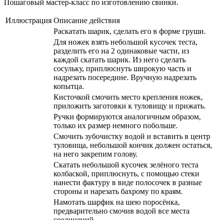
Пошаговый мастер-класс по изготовлению свинки.
Иллюстрация
Описание действия
Раскатать шарик, сделать его в форме груши.
Для ножек взять небольшой кусочек теста,
разделить его на 2 одинаковые части, из
каждой скатать шарик. Из него сделать
сосульку, приплюснуть широкую часть и
надрезать посередине. Вручную надрезать
копытца.
Кисточкой смочить место крепления ножек,
приложить заготовки к туловищу и прижать.
Ручки формируются аналогичным образом,
только их размер немного побольше.
Смочить зубочистку водой и вставить в центр
туловища, небольшой кончик должен остаться,
на него закрепим голову.
Скатать небольшой кусочек зелёного теста
колбаской, приплюснуть, с помощью стеки
нанести фактуру в виде полосочек в разные
стороны и нарезать бахрому по краям.
Намотать шарфик на шею поросёнка,
предварительно смочив водой все места
соединений.