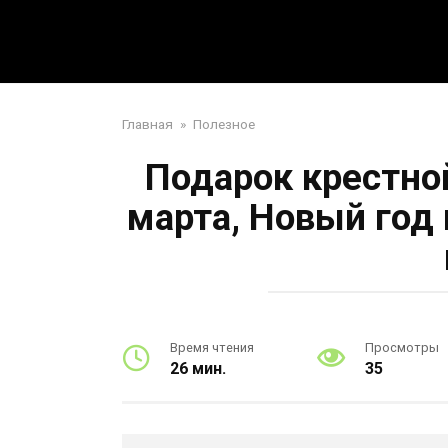
Перейти
Mpei39.ru
к
контенту
Поделки своими руками
Главная
»
Полезное
Подарок крестно
марта, Новый год
Время чтения
Просмотры
26 мин.
35