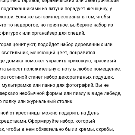
сертных тарелок, керамический или электрический
с подстаканниками из латуни порадует женщину, у
скоши. Если же вы заинтересованы в том, чтобы
то-то недорогое, но приятное, выберите набор из
 фигурок или органайзер для специй.
орая ценит уют, подойдет набор деревянных или
 светильник, меняющий цвет, понравится
иде домика поможет украсить прихожую, красивый
ота внесет положительную ноту в любое помещение.
а гостиной станет набор декоративных подушек,
я мультирамка или панно для фотографий. Вы не
е зеркало необычной формы или пиалу в виде лебедя,
ю полку или журнальный столик.
ной от крестницы можно подарить на День
средствами. Сформируйте набор, который
ак, чтобы в нем обязательно были кремы, скрабы,