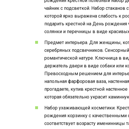
рождения крестной полезный набор де
чайник с подсветкой. Набор стаканов 
которой ярко выражена слабость к ро
подарить крестной на День рождения ч
солянки и перечницы в виде красивых
Предмет интерьера. Для женщины, кот
серебряных подсвечников. Сенсорный
романтической натуре. Ключница в в
держатель двери в виде собаки или к
Превосходным решением для интерьер
напольная фарфоровая ваза, настенна
прогадаете, купив крестной настенно
которая обязательно украсит каминну
Набор ухаживающей косметики. Крест
рождения корзинку с качественными 
соответствует возрасту именинницы т