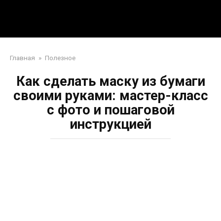
Перейти
Mpei39.ru
к
контенту
Поделки своими руками
Главная
»
Полезное
Как сделать маску из бумаги
своими руками: мастер-класс
с фото и пошаговой
инструкцией