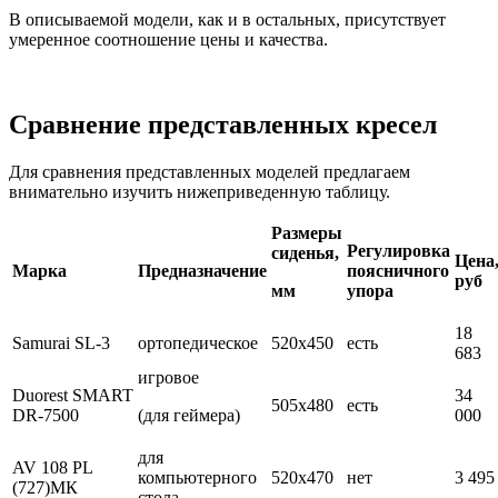
В описываемой модели, как и в остальных, присутствует
умеренное соотношение цены и качества.
Сравнение представленных кресел
Для сравнения представленных моделей предлагаем
внимательно изучить нижеприведенную таблицу.
Размеры
Регулировка
сиденья,
Цена
Марка
Предназначение
поясничного
руб
мм
упора
18
Samurai SL-3
ортопедическое
520х450
есть
683
игровое
Duorest SMART
34
505х480
есть
DR-7500
(для геймера)
000
для
AV 108 PL
компьютерного
520х470
нет
3 495
(727)МК
стола