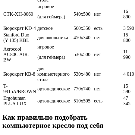
игровое
16
CTK-XH-8060
540х500
нет
(для геймера)
890
Бюрократ KD-4
детское
560х350
есть
3 590
Stanford Duo
15
для школьника
450х340
нет
(Y-135) KBL
800
игровое
Aerocool
11
AC80C AIR-
530х500
нет
(для геймера)
990
BW
для
Бюрократ КВ-8
компьютерного
530х480
нет
4 010
стола
T-
15
ортопедическое
770х740
нет
9915A/BROWN
590
Ergohuman
47
ортопедическое
510х505
есть
PLUS LUX
345
Как правильно подобрать
компьютерное кресло под себя