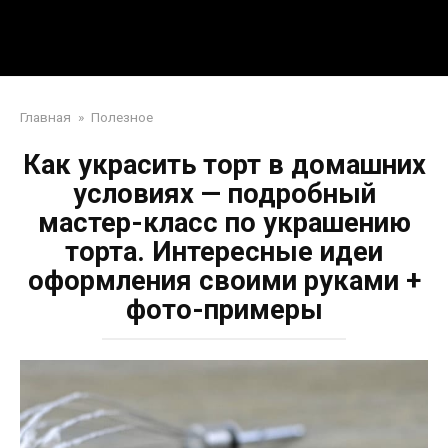
Перейти
Mpei39.ru
к
контенту
Поделки своими руками
Главная
»
Полезное
Как украсить торт в домашних
условиях — подробный
мастер-класс по украшению
торта. Интересные идеи
оформления своими руками +
фото-примеры