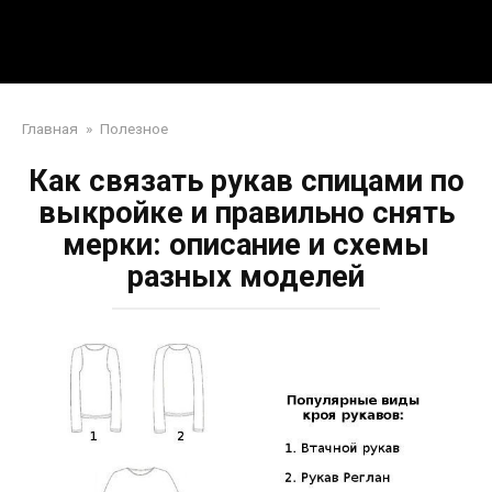
Перейти
Mpei39.ru
к
контенту
Поделки своими руками
Главная
»
Полезное
Как связать рукав спицами по
выкройке и правильно снять
мерки: описание и схемы
разных моделей