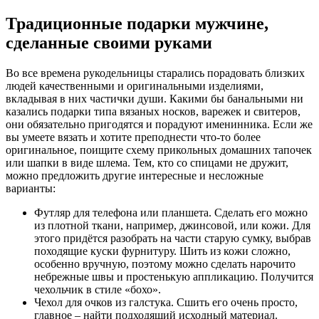
Традиционные подарки мужчине,
сделанные своими руками
Во все времена рукодельницы старались порадовать близких
людей качественными и оригинальными изделиями,
вкладывая в них частички души. Какими бы банальными ни
казались подарки типа вязаных носков, варежек и свитеров,
они обязательно пригодятся и порадуют именинника. Если же
вы умеете вязать и хотите преподнести что-то более
оригинальное, поищите схему прикольных домашних тапочек
или шапки в виде шлема. Тем, кто со спицами не дружит,
можно предложить другие интересные и несложные
варианты:
Футляр для телефона или планшета. Сделать его можно
из плотной ткани, например, джинсовой, или кожи. Для
этого придётся разобрать на части старую сумку, выбрав
походящие куски фурнитуру. Шить из кожи сложно,
особенно вручную, поэтому можно сделать нарочито
небрежные швы и простенькую аппликацию. Получится
чехольчик в стиле «бохо».
Чехол для очков из галстука. Сшить его очень просто,
главное – найти подходящий исходный материал.