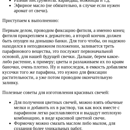
Разные инструменты: карандаш, ножницы и т.д.
Эфирное масло (не обязательно, в случае если нужен
аромат от свечи).
Приступаем к выполнению:
Первым делом, проводим фиксацию фитиля, а именно конец
фитиля прикрепляем к держателю, а второй кончик должен
быть опущен на донышко банки. Для того чтобы, он надежно
находился в неподвижном положении, заливается треть
парафинового вещества, это послужит первоначальной
основой, для нашей будущей свечки. Дальше, берем какое-
либо растение, к примеру; цветы и разлаживаем их по краям
баночки, очень плотно. Ну и напоследок, в емкость добавляем
кусочки того же парафина, это нужно для фиксации
растительности, а уже потом проводим окончательную
заливку.
Полезные советы для изготовления красивых свечей:
Для получения цветных свечей, можно взять обычные
мелки и добавить их в раствор, так как воск вместе с
парафином легко расплавляются и выдадут неплохую
комбинацию, в виде красивой цветной свечи.
Формочку можно смазать маслом либо мылом, для
создания более уникальных работ.