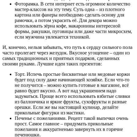
Фоторамка. В сети интернет есть огромное количество
мастер-классов на эту тему. Суть одна – из плотного
картона или фанеры необходимо сделать основу для
рамочки, а потом украсить её. Для декора можно
использовать зёрна кофе, макаронины интересной
формы, ракушки, пуговицы или даже части микросхем,
если мужчина увлекается техникой.
И, конечно, нельзя забывать, что путь к сердцу сильного пола
часто пролегает через желудок. Вкусное угощение – один из
самых традиционных и приятных подарков, сделанных
своими руками. Лучшие идеи таких презентов:
Торт. Испечь простые бисквитные или медовые коржи
будет под силу даже начинающей хозяйке. Если что-то
не получится – можно купить готовые в магазине, всё
равно будет вкусно. А вот над украшением надо
задуматься. Проще всего использовать взбитые сливки
из баллончика и яркие фрукты, сухофрукты и разные
орешки. Если же вы настоящий кулинар, делайте
прикольные фигурки из мастики.
Печенье с пожеланиями. Рецепт такой выпечки очень
прост. Самое главное – придумать прикольные
пожелания и аккуратненько завернуть их в горячие
печенюшки.