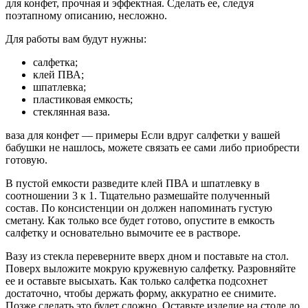
для конфет, прочная и эффектная. Сделать ее, следуя
поэтапному описанию, несложно.
Для работы вам будут нужны:
салфетка;
клей ПВА;
шпатлевка;
пластиковая емкость;
стеклянная ваза.
ваза для конфет — примеры Если вдруг салфетки у вашей
бабушки не нашлось, можете связать ее сами либо приобрести
готовую.
В пустой емкости разведите клей ПВА и шпатлевку в
соотношении 3 к 1. Тщательно размешайте полученный
состав. По консистенции он должен напоминать густую
сметану. Как только все будет готово, опустите в емкость
салфетку и основательно вымочите ее в растворе.
Вазу из стекла переверните вверх дном и поставьте на стол.
Поверх выложите мокрую кружевную салфетку. Разровняйте
ее и оставьте высыхать. Как только салфетка подсохнет
достаточно, чтобы держать форму, аккуратно ее снимите.
Позже сделать это будет сложно. Оставьте изделие на столе до