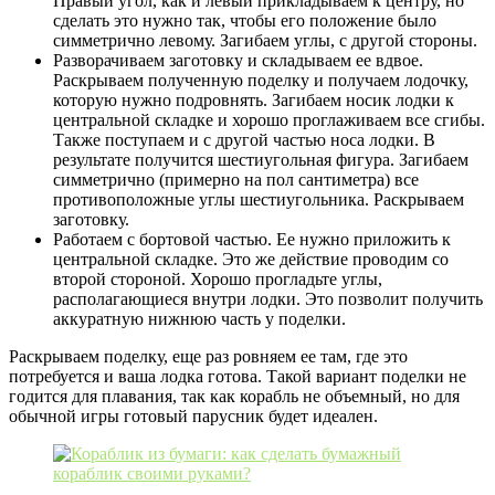
Правый угол, как и левый прикладываем к центру, но
сделать это нужно так, чтобы его положение было
симметрично левому. Загибаем углы, с другой стороны.
Разворачиваем заготовку и складываем ее вдвое.
Раскрываем полученную поделку и получаем лодочку,
которую нужно подровнять. Загибаем носик лодки к
центральной складке и хорошо проглаживаем все сгибы.
Также поступаем и с другой частью носа лодки. В
результате получится шестиугольная фигура. Загибаем
симметрично (примерно на пол сантиметра) все
противоположные углы шестиугольника. Раскрываем
заготовку.
Работаем с бортовой частью. Ее нужно приложить к
центральной складке. Это же действие проводим со
второй стороной. Хорошо прогладьте углы,
располагающиеся внутри лодки. Это позволит получить
аккуратную нижнюю часть у поделки.
Раскрываем поделку, еще раз ровняем ее там, где это
потребуется и ваша лодка готова. Такой вариант поделки не
годится для плавания, так как корабль не объемный, но для
обычной игры готовый парусник будет идеален.