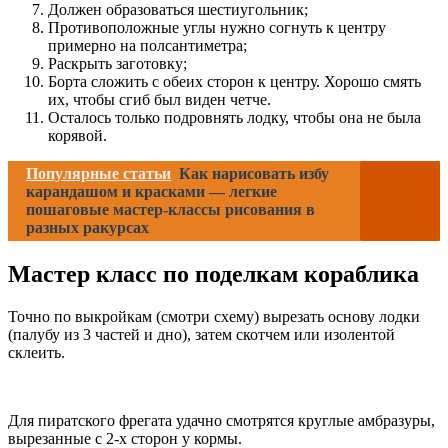
Должен образоваться шестиугольник;
Противоположные углы нужно согнуть к центру
примерно на полсантиметра;
Раскрыть заготовку;
Борта сложить с обеих сторон к центру. Хорошо смять
их, чтобы сгиб был виден четче.
Осталось только подровнять лодку, чтобы она не была
корявой.
Популярные статьи
Как нарисовать избу
карандашом и красками — легкие
пошаговые мастер-классы рисования в
разных ракурсах
Мастер класс по поделкам кораблика
Точно по выкройкам (смотри схему) вырезать основу лодки
(палубу из 3 частей и дно), затем скотчем или изолентой
склеить.
Для пиратского фрегата удачно смотрятся круглые амбразуры,
вырезанные с 2-х сторон у кормы.