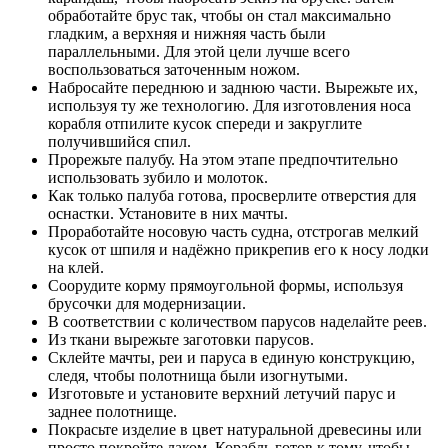
обработайте брус так, чтобы он стал максимально
гладким, а верхняя и нижняя часть были
параллельными. Для этой цели лучше всего
воспользоваться заточенным ножом.
Набросайте переднюю и заднюю части. Вырежьте их,
используя ту же технологию. Для изготовления носа
корабля отпилите кусок спереди и закруглите
получившийся спил.
Прорежьте палубу. На этом этапе предпочтительно
использовать зубило и молоток.
Как только палуба готова, просверлите отверстия для
оснастки. Установите в них мачты.
Проработайте носовую часть судна, отстрогав мелкий
кусок от шпиля и надёжно прикрепив его к носу лодки
на клей.
Соорудите корму прямоугольной формы, используя
брусочки для модернизации.
В соответствии с количеством парусов наделайте реев.
Из ткани вырежьте заготовки парусов.
Склейте мачты, реи и паруса в единую конструкцию,
следя, чтобы полотнища были изогнутыми.
Изготовьте и установите верхний летучий парус и
заднее полотнище.
Покрасьте изделие в цвет натуральной древесины или
просто покройте лаком. Корабль готов к тому, чтобы