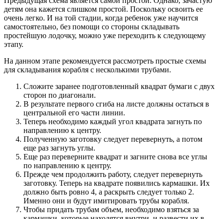
Предыдущая схема является самой простой. Однако, зачастую
детям она кажется слишком простой. Поскольку освоить ее
очень легко. И на той стадии, когда ребенок уже научится
самостоятельно, без помощи со стороны складывать
простейшую лодочку, можно уже переходить к следующему
этапу.
На данном этапе рекомендуется рассмотреть простые схемы
для складывания корабля с несколькими трубами.
Сложите заранее подготовленный квадрат бумаги с двух
сторон по диагонали.
В результате первого сгиба на листе должны остаться в
центральной его части линии.
Теперь необходимо каждый угол квадрата загнуть по
направлению к центру.
Полученную заготовку следует перевернуть, а потом
еще раз загнуть углы.
Еще раз переверните квадрат и загните снова все углы
по направлению к центру.
Прежде чем продолжить работу, следует перевернуть
заготовку. Теперь на квадрате появились кармашки. Их
должно быть ровно 4, а раскрыть следует только 2.
Именно они и будут имитировать трубы корабля.
Чтобы придать трубам объем, необходимо взяться за
кармашки, которые находятся внутри, и развести их в