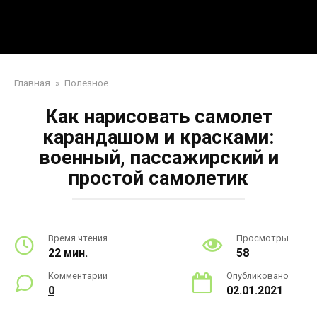
Перейти
Mpei39.ru
к
контенту
Поделки своими руками
Главная
»
Полезное
Как нарисовать самолет
карандашом и красками:
военный, пассажирский и
простой самолетик
Время чтения
Просмотры
22 мин.
58
Комментарии
Опубликовано
0
02.01.2021