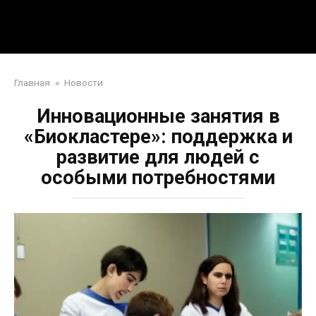
Перейти
Mpei39.ru
к
контенту
Поделки своими руками
Главная
»
Новости
Инновационные занятия в
«Биокластере»: поддержка и
развитие для людей с
особыми потребностями