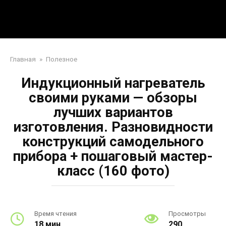
Перейти
Mpei39.ru
к
контенту
Поделки своими руками
Главная
»
Полезное
Индукционный нагреватель
своими руками — обзоры
лучших вариантов
изготовления. Разновидности
конструкций самодельного
прибора + пошаговый мастер-
класс (160 фото)
Время чтения
Просмотры
18 мин.
290