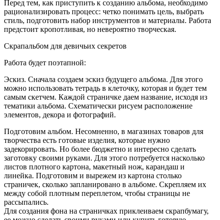
Перед тем, как приступить к созданию альбома, необходимо
рационализировать процесс: четко понимать цель, выбрать
стиль, подготовить набор инструментов и материалы. Работа
предстоит кропотливая, но невероятно творческая.
Скрапальбом для девичьих секретов
Работа будет поэтапной:
Эскиз. Сначала создаем эскиз будущего альбома. Для этого
можно использовать тетрадь в клеточку, которая и будет тем
самым скетчем. Каждой страничке даем название, исходя из
тематики альбома. Схематически рисуем расположение
элементов, декора и фотографий.
Подготовим альбом. Несомненно, в магазинах товаров для
творчества есть готовые изделия, которые нужно
задекорировать. Но более бюджетно и интересно сделать
заготовку своими руками. Для этого потребуется насколько
листов плотного картона, макетный нож, карандаш и
линейка. Подготовим и вырежем из картона столько
страничек, сколько запланировано в альбоме. Скрепляем их
между собой плотным переплетом, чтобы страницы не
рассыпались.
Для создания фона на страничках приклеиваем скрапбумагу,
ее можно сделать своими руками или купить готовую