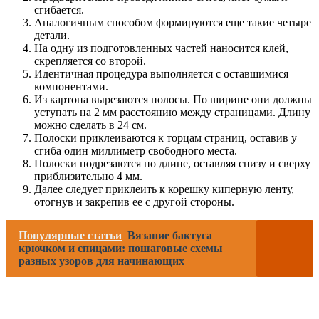
сгибается.
Аналогичным способом формируются еще такие четыре
детали.
На одну из подготовленных частей наносится клей,
скрепляется со второй.
Идентичная процедура выполняется с оставшимися
компонентами.
Из картона вырезаются полосы. По ширине они должны
уступать на 2 мм расстоянию между страницами. Длину
можно сделать в 24 см.
Полоски приклеиваются к торцам страниц, оставив у
сгиба один миллиметр свободного места.
Полоски подрезаются по длине, оставляя снизу и сверху
приблизительно 4 мм.
Далее следует приклеить к корешку киперную ленту,
отогнув и закрепив ее с другой стороны.
Популярные статьи
Вязание бактуса
крючком и спицами: пошаговые схемы
разных узоров для начинающих