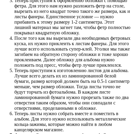
Теперь приступим к оформлению обложки с помощью
фетра. Для этого нам нужно разложить фетр на столе,
вырезать из него квадрат точно такого же размера, как и
листы фанеры. Единственное условие — нужно
прибавить к этому размеру 1-2 сантиметра. Этот
лишний материал мы загнет там, чтобы фетр полностью
покрывал квадратную обложку.
После того как вы вырезали два необходимых фетровых
куска, их нужно приклеить к листам фанеры. Для этого
лучше всего использовать супер-клей. Уголки мы также
загибаем на обратную сторону обложки и тоже хорошо
проклеиваем. Далее обложку для альбома нужно
положить под пресс, чтобы фетр лучше приклеился.
Теперь приступим к изготовлению листов для альбома.
Лучше всего делать их из ламинированной белой
бумаги, размер которой должен быть на 0.5-1 сантиметр
меньше, чем размер обложки. Тогда листы точно не
будут торчать из фотоальбома. В каждом листе
ламинированной бумаги нужно прорезать также по два
отверстия таким образом, чтобы они совпадали с
отверстиями, проделанными в обложке.
Теперь листы нужно собрать вместе и поместить в
альбом. Для этого нужно использовать металлические
кольца-зажимы, которые можно найти в любом
канцелярском магазине.