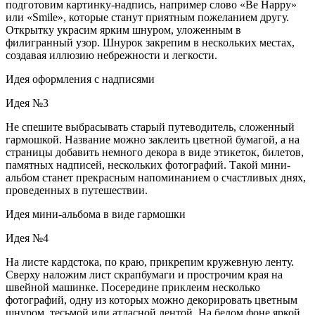
подготовим картинку-надпись, например слово «Be Happy»
или «Smile», которые станут приятным пожеланием другу.
Открытку украсим ярким шнуром, уложенным в
филигранный узор. Шнурок закрепим в нескольких местах,
создавая иллюзию небрежности и легкости.
Идея оформления с надписями
Идея №3
Не спешите выбрасывать старый путеводитель, сложенный
гармошкой. Название можно заклеить цветной бумагой, а на
страницы добавить немного декора в виде этикеток, билетов,
памятных надписей, нескольких фотографий. Такой мини-
альбом станет прекрасным напоминанием о счастливых днях,
проведенных в путешествии.
Идея мини-альбома в виде гармошки
Идея №4
На листе кардстока, по краю, прикрепим кружевную ленту.
Сверху наложим лист скрапбумаги и прострочим края на
швейной машинке. Посередине приклеим несколько
фотографий, одну из которых можно декорировать цветным
шнуром, тесьмой или атласной лентой. На белом фоне яркой