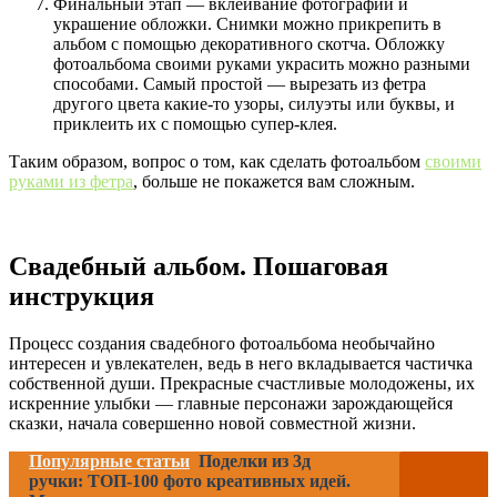
Финальный этап — вклеивание фотографий и
украшение обложки. Снимки можно прикрепить в
альбом с помощью декоративного скотча. Обложку
фотоальбома своими руками украсить можно разными
способами. Самый простой — вырезать из фетра
другого цвета какие-то узоры, силуэты или буквы, и
приклеить их с помощью супер-клея.
Таким образом, вопрос о том, как сделать фотоальбом
своими
руками из фетра
, больше не покажется вам сложным.
Свадебный альбом. Пошаговая
инструкция
Процесс создания свадебного фотоальбома необычайно
интересен и увлекателен, ведь в него вкладывается частичка
собственной души. Прекрасные счастливые молодожены, их
искренние улыбки — главные персонажи зарождающейся
сказки, начала совершенно новой совместной жизни.
Популярные статьи
Поделки из 3д
ручки: ТОП-100 фото креативных идей.