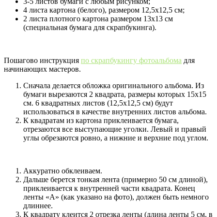
3-5 листов бумаги с любым рисунком;
4 листа картона (белого), размером 12,5х12,5 см;
2 листа плотного картона размером 13х13 см
(специальная бумага для скрапбукинга).
Пошагово инструкция
по скрапбукингу фотоальбома
для
начинающих мастеров.
Сначала делается обложка оригинального альбома. Из
бумаги вырезаются 2 квадрата, размеры которых 15х15
см. 6 квадратных листов (12,5х12,5 см) будут
использоваться в качестве внутренних листов альбома.
К квадратам из картона приклеивается бумага,
отрезаются все выступающие уголки. Левый и правый
углы обрезаются ровно, а нижние и верхние под углом.
Аккуратно обклеиваем.
Дальше берется тонкая лента (примерно 50 см длиной),
приклеивается к внутренней части квадрата. Конец
ленты «А» (как указано на фото), должен быть немного
длиннее.
К квадрату клеится 2 отрезка ленты (длина ленты 5 см, в