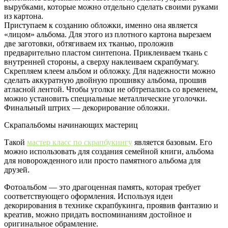
вырубками, которые можно отдельно сделать своими руками
из картона.
Приступаем к созданию обложки, именно она является
«лицом» альбома. Для этого из плотного картона вырезаем
две заготовки, обтягиваем их тканью, проложив
предварительно пластом синтепона. Приклеиваем ткань с
внутренней стороны, а сверху наклеиваем скрапбумагу.
Скрепляем клеем альбом и обложку. Для надежности можно
сделать аккуратную двойную прошивку альбома, прошив
атласной лентой. Чтобы уголки не обтрепались со временем,
можно установить специальные металлические уголочки.
Финальный штрих — декорирование обложки.
Скрапальбомы начинающих мастериц
Такой
мастер класс по скрапбукингу
является базовым. Его
можно использовать для создания семейной книги, альбома
для новорожденного или просто памятного альбома для
друзей.
Фотоальбом — это драгоценная память, которая требует
соответствующего оформления. Используя идеи
декорирования в технике скрапбукинга, проявив фантазию и
креатив, можно придать воспоминаниям достойное и
оригинальное обрамление.