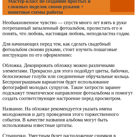
Мастер-класс по созданию простых и
сложных поделок своми руками +
понятные схемы работы
Необыкновенное чувство — спустя много лет взять в руки
потрепанный запыленный фотоальбом, пролистать его и
понять, что любовь, настоящая любовь, неподвластна годам.
Для начинающих перед тем, как сделать свадебный
фотоальбом своими руками, стоит изучить пошаговые
инструкции по его оформлению:
Обложка. Декорировать обложку можно различными
элементами. Прекрасно для этого подойдут цветы, бабочки,
белоснежные голуби или соединенные обручальные кольца.
Беспроигрышным вариантом будет использование
фотографий молодых супругов. Такие хитрости заранее
подскажут тематическое направление фотоальбома и помогут
создать соответствующее настроение перед просмотром.
Название. На обложке рекомендуется указать имена
молодоженов и дату проведения этого торжественного
события. В качестве названия альбома могут быть
использованы известные цитаты.
Странички. Уместным будет расположение снимков в