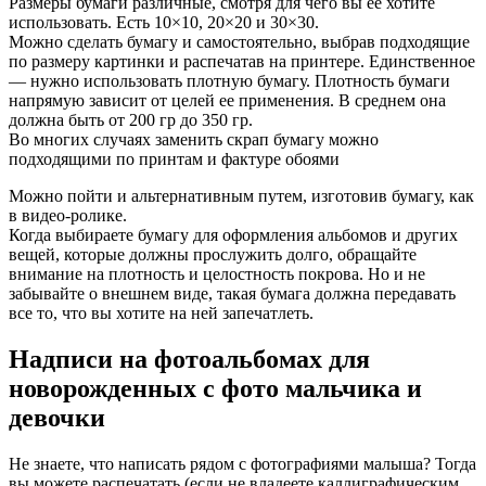
Размеры бумаги различные, смотря для чего вы ее хотите
использовать. Есть 10×10, 20×20 и 30×30.
Можно сделать бумагу и самостоятельно, выбрав подходящие
по размеру картинки и распечатав на принтере. Единственное
— нужно использовать плотную бумагу. Плотность бумаги
напрямую зависит от целей ее применения. В среднем она
должна быть от 200 гр до 350 гр.
Во многих случаях заменить скрап бумагу можно
подходящими по принтам и фактуре обоями
Можно пойти и альтернативным путем, изготовив бумагу, как
в видео-ролике.
Когда выбираете бумагу для оформления альбомов и других
вещей, которые должны прослужить долго, обращайте
внимание на плотность и целостность покрова. Но и не
забывайте о внешнем виде, такая бумага должна передавать
все то, что вы хотите на ней запечатлеть.
Надписи на фотоальбомах для
новорожденных с фото мальчика и
девочки
Не знаете, что написать рядом с фотографиями малыша? Тогда
вы можете распечатать (если не владеете каллиграфическим