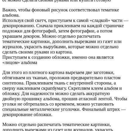
Важно, чтобы фоновый рисунок соответствовал тематике
альбома.
Используя свой скетч, приступаем к самой «сладкой» части —
декорированию. Сначала приклеиваем на каждой страничке
подложки для фотографий, затем фотографии, а потом
украшаем декором. Можно отдельно распечатать
тематические картинки, дополнить вырезками из газет или
журналов, украсить вырубками, которые можно отдельно
сделать своими руками из картона.
Приступаем к созданию обложки, именно она является
«лицом» альбома
Для этого из плотного картона вырезаем две заготовки,
обтягиваем их тканью, проложив предварительно пластом
синтепона. Приклеиваем ткань с внутренней стороны, а
сверху наклеиваем скрапбумагу. Скрепляем клеем альбом и
обложку. Для надежности можно сделать аккуратную
двойную прошивку альбома, прошив атласной лентой. Чтобы
уголки не обтрепались со временем, можно установить
специальные металлические уголочки. Финальный штрих —
декорирование обложки.
Можно отдельно распечатать тематические картинки,
дополнить вырезками из газет или журналов, украсить