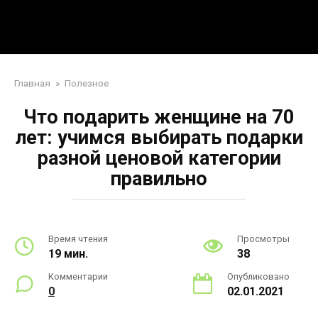
Перейти
Mpei39.ru
к
контенту
Поделки своими руками
Главная
»
Полезное
Что подарить женщине на 70
лет: учимся выбирать подарки
разной ценовой категории
правильно
Время чтения
Просмотры
19 мин.
38
Комментарии
Опубликовано
0
02.01.2021