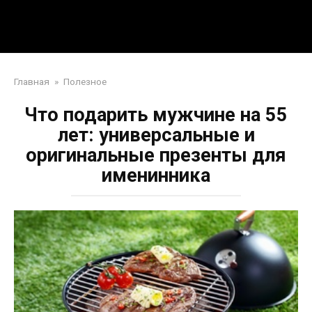
Перейти
Mpei39.ru
к
контенту
Поделки своими руками
Главная
»
Полезное
Что подарить мужчине на 55
лет: универсальные и
оригинальные презенты для
именинника