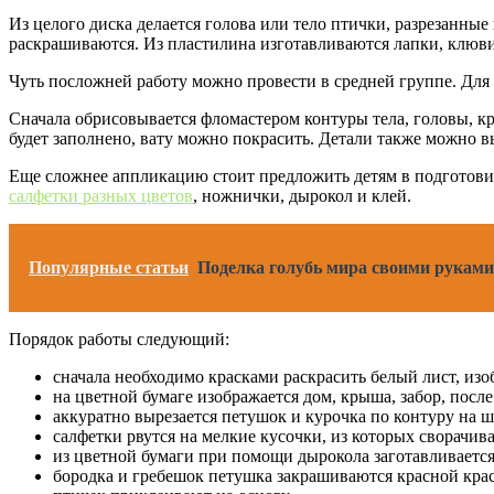
Из целого диска делается голова или тело птички, разрезанны
раскрашиваются. Из пластилина изготавливаются лапки, клювик
Чуть посложней работу можно провести в средней группе. Для 
Сначала обрисовывается фломастером контуры тела, головы, кр
будет заполнено, вату можно покрасить. Детали также можно в
Еще сложнее аппликацию стоит предложить детям в подготовит
салфетки разных цветов
, ножнички, дырокол и клей.
Популярные статьи
Поделка голубь мира своими руками
Порядок работы следующий:
сначала необходимо красками раскрасить белый лист, изоб
на цветной бумаге изображается дом, крыша, забор, посл
аккуратно вырезается петушок и курочка по контуру на ш
салфетки рвутся на мелкие кусочки, из которых сворачив
из цветной бумаги при помощи дырокола заготавливается
бородка и гребешок петушка закрашиваются красной крас