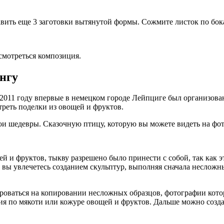
авить еще 3 заготовки вытянутой формы. Сожмите листок по бок
 смотреться композиция.
нгу
 2011 году впервые в немецком городе Лейпциге был организова
треть поделки из овощей и фруктов.
свои шедевры. Сказочную птицу, которую вы можете видеть на ф
 и фруктов, тыкву разрешено было принести с собой, так как э
 вы увлечетесь созданием скульптур, выполняя сначала несложн
роваться на копировании несложных образцов, фотографии кото
я по мякоти или кожуре овощей и фруктов. Дальше можно созда