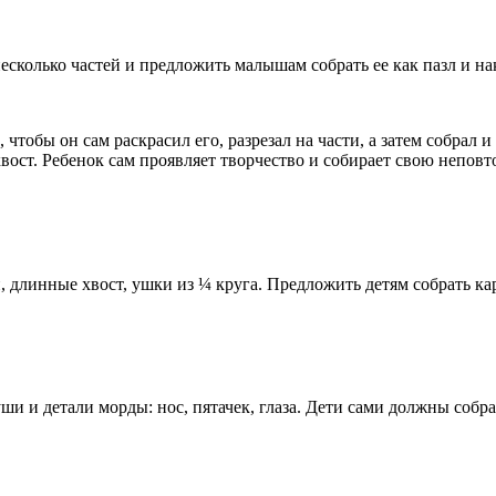
сколько частей и предложить малышам собрать ее как пазл и нак
тобы он сам раскрасил его, разрезал на части, а затем собрал и
хвост. Ребенок сам проявляет творчество и собирает свою непо
, длинные хвост, ушки из ¼ круга. Предложить детям собрать кар
уши и детали морды: нос, пятачек, глаза. Дети сами должны собр