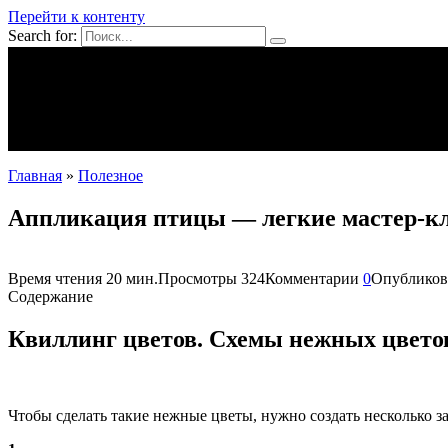
Перейти к контенту
Search for:
Mpei39.ru
Поделки своими руками
Полезное
Новости
Главная
»
Полезное
Аппликация птицы — легкие мастер-кла
Время чтения
20 мин.
Просмотры
324
Комментарии
0
Опубликов
Содержание
Квиллинг цветов. Схемы нежных цвето
Чтобы сделать такие нежные цветы, нужно создать несколько з