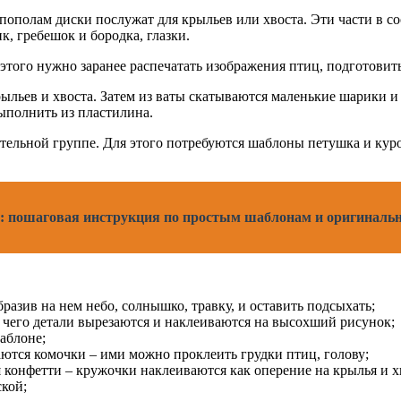
е пополам диски послужат для крыльев или хвоста. Эти части в 
, гребешок и бородка, глазки.
этого нужно заранее распечатать изображения птиц, подготовить
ыльев и хвоста. Затем из ваты скатываются маленькие шарики и
ыполнить из пластилина.
ельной группе. Для этого потребуются шаблоны петушка и куроч
: пошаговая инструкция по простым шаблонам и оригиналь
разив на нем небо, солнышко, травку, и оставить подсыхать;
е чего детали вырезаются и наклеиваются на высохший рисунок;
аблоне;
аются комочки – ими можно проклеить грудки птиц, голову;
 конфетти – кружочки наклеиваются как оперение на крылья и х
кой;