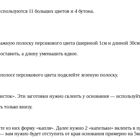
используются 11 больших цветов и 4 бутона.
мажную полоску персикового цвета (шириной 1см и длиной 30см),
ставить, а длину уменьшить вдвое.
полосе персикового цвета подклейте зеленую полоску.
исток». Эти заготовки нужно склеить у основания — используйт
ь только внизу.
йте из них форму «капля». Далее нужно 2 «капельки» вклеить в
— вам нужно будет отступить от края основания примерно на 5м