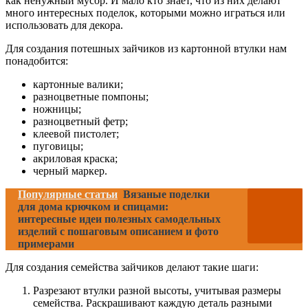
как ненужный мусор. И мало кто знает, что из них делают
много интересных поделок, которыми можно играться или
использовать для декора.
Для создания потешных зайчиков из картонной втулки нам
понадобится:
картонные валики;
разноцветные помпоны;
ножницы;
разноцветный фетр;
клеевой пистолет;
пуговицы;
акриловая краска;
черный маркер.
Популярные статьи
Вязаные поделки
для дома крючком и спицами:
интересные идеи полезных самодельных
изделий с пошаговым описанием и фото
примерами
Для создания семейства зайчиков делают такие шаги:
Разрезают втулки разной высоты, учитывая размеры
семейства. Раскрашивают каждую деталь разными