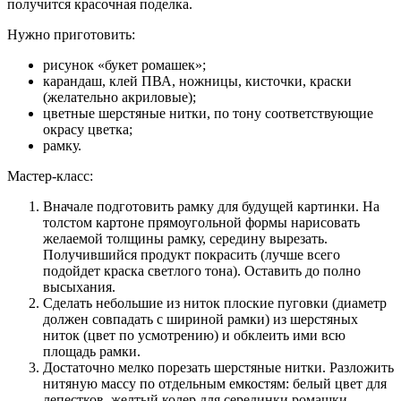
получится красочная поделка.
Нужно приготовить:
рисунок «букет ромашек»;
карандаш, клей ПВА, ножницы, кисточки, краски
(желательно акриловые);
цветные шерстяные нитки, по тону соответствующие
окрасу цветка;
рамку.
Мастер-класс:
Вначале подготовить рамку для будущей картинки. На
толстом картоне прямоугольной формы нарисовать
желаемой толщины рамку, середину вырезать.
Получившийся продукт покрасить (лучше всего
подойдет краска светлого тона). Оставить до полно
высыхания.
Сделать небольшие из ниток плоские пуговки (диаметр
должен совпадать с шириной рамки) из шерстяных
ниток (цвет по усмотрению) и обклеить ими всю
площадь рамки.
Достаточно мелко порезать шерстяные нитки. Разложить
нитяную массу по отдельным емкостям: белый цвет для
лепестков, желтый колер для серединки ромашки,