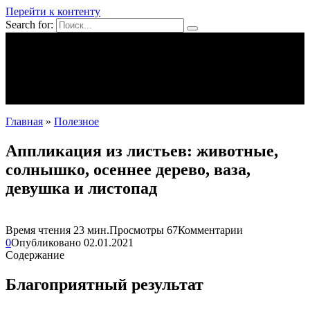
Перейти к контенту
Search for:
Mpei39.ru
Поделки своими руками
Полезное
Новости
Главная
»
Полезное
Аппликация из листьев: животные,
солнышко, осеннее дерево, ваза,
девушка и листопад
Время чтения
23 мин.
Просмотры
67
Комментарии
0
Опубликовано
02.01.2021
Содержание
Благоприятный результат